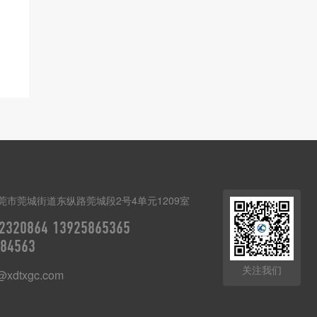
莞市莞城街道东纵路莞城段2号4单元1209室
2320864 13925865365
84563
关注我们
@xdtxgc.com